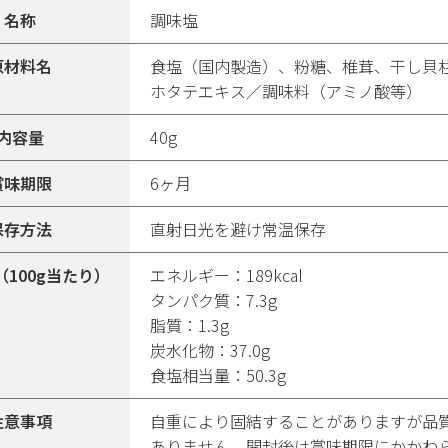
名称
調味塩
原材料名
食塩（国内製造）、粉糖、椎茸、干し貝
ホタテエキス／調味料（アミノ酸等）
内容量
40g
賞味期限
6ヶ月
保存方法
直射日光を避け常温保存
（100g当たり）
エネルギー：189kcal
タンパク質：7.3g
脂質：1.3g
炭水化物：37.0g
食塩相当量：50.3g
注意事項
自重により固結することがありますが品
ありません。開封後は賞味期限にかかわ