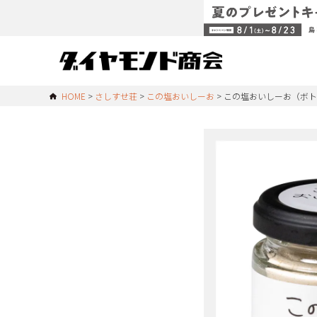
HOME
さしすせ荘
この塩おいしーお
この塩おいしーお（ボト