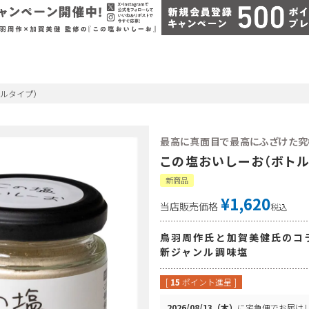
ルタイプ）
最高に真面目で最高にふざけた究
この塩おいしーお（ボトル
新商品
¥
1,620
当店販売価格
税込
鳥羽周作氏と加賀美健氏のコ
新ジャンル調味塩
[
15
ポイント進呈 ]
2026/08/13（木）
に
宅急便
でお届け