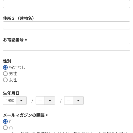
)
(
必
須
住所３（建物名）
)
お電話番号
(
必
須
性別
)
指定なし
男性
女性
生年月日
メールマガジンの購読
可
(
否
必