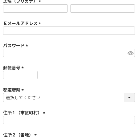
須
氏名（フリガナ）
)
(
必
須
Ｅメールアドレス
)
(
必
須
パスワード
)
(
必
須
郵便番号
)
(
必
須
都道府県
)
(
必
須
住所１（市区町村）
)
(
必
須
住所２（番地）